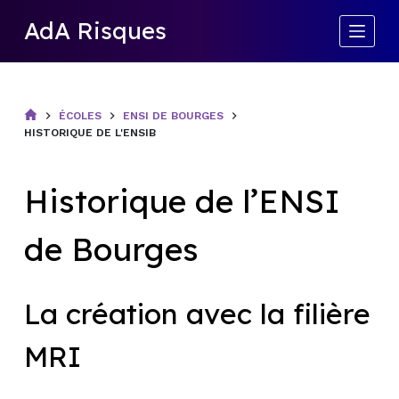
P
AdA Risques
a
s
s
e
ÉCOLES
ENSI DE BOURGES
HISTORIQUE DE L'ENSIB
r
a
u
Historique de l’ENSI
c
o
de Bourges
n
t
e
La création avec la filière
n
u
MRI