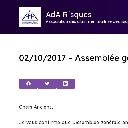
P
AdA Risques
a
Association des alumni en maîtrise des ris
s
s
e
r
a
02/10/2017 – Assemblée gé
u
c
o
n
t
e
Chers Anciens,
n
u
Je vous confirme que l’Assemblée générale annu